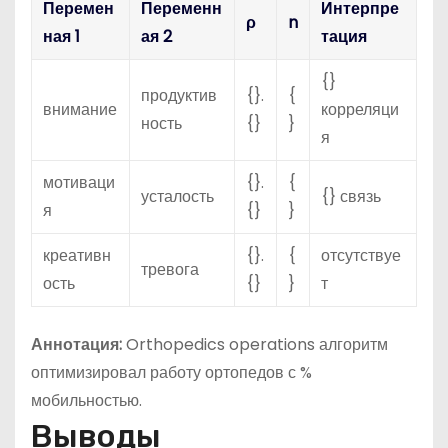
Перемен
Переменн
Интерпре
ρ
n
ная 1
ая 2
тация
{}
продуктив
{}.
{
внимание
корреляци
ность
{}
}
я
мотиваци
{}.
{
усталость
{} связь
я
{}
}
креативн
{}.
{
отсутствуе
тревога
ость
{}
}
т
Аннотация:
Orthopedics operations алгоритм
оптимизировал работу ортопедов с %
мобильностью.
Выводы