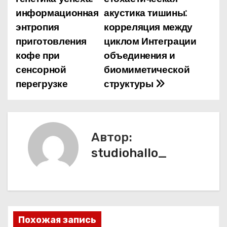
а
информационная
акустика тишины:
энтропия
корреляция между
в
приготовления
циклом Интеграции
и
кофе при
объединения и
сенсорной
биомиметической
г
перегрузке
структуры
а
ц
и
Автор:
studiohallo_
я
п
о
з
Похожая запись