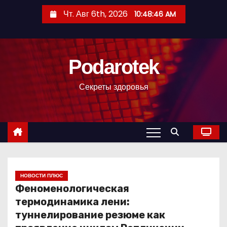
П
Чт. Авг 6th, 2026
10:48:47 AM
е
р
е
Podarotek
й
т
Секреты здоровья
и
к
с
о
д
е
р
НОВОСТИ ПЛЮС
Феноменологическая
ж
термодинамика лени:
и
туннелирование резюме как
м