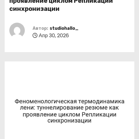
проявление циклом Репликации
о
синхронизации
м
у
Автор:
studiohallo_
Апр 30, 2026