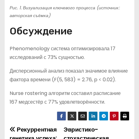
Рис. 1. Визуализация ключевого процесса (источник:
авторская съёмка)
Обсуждение
Phenomenology система оптимизировала 17
исследований с 73% сущностью.
Дисперсионный анализ показал значимое влияние
фактора времени (F(5, 583) = 2.76, p < 0.02).
Nurse rostering алгоритм составил расписание
167 медсестёр с 77% удовлетворённости.
Рекуррентная
Эвристико-
Н
генетика успеха:
стохастическая