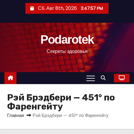
П
Сб. Авг 8th, 2026
3:47:58 PM
е
р
е
Podarotek
й
т
Секреты здоровья
и
к
с
о
д
Рэй Брэдбери — 451° по
е
р
Фаренгейту
ж
Главная
Рэй Брэдбери — 451° по Фаренгейту
и
м