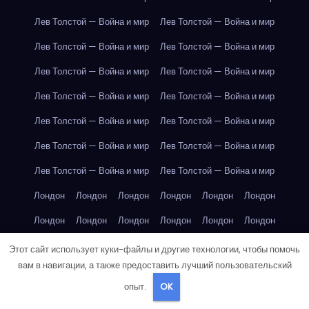
Лев Толстой — Война и мир
Лев Толстой — Война и мир
Лев Толстой — Война и мир
Лев Толстой — Война и мир
Лев Толстой — Война и мир
Лев Толстой — Война и мир
Лев Толстой — Война и мир
Лев Толстой — Война и мир
Лев Толстой — Война и мир
Лев Толстой — Война и мир
Лев Толстой — Война и мир
Лев Толстой — Война и мир
Лев Толстой — Война и мир
Лев Толстой — Война и мир
Лондон
Лондон
Лондон
Лондон
Лондон
Лондон
Лондон
Лондон
Лондон
Лондон
Лондон
Лондон
Лондон
Лондон
Лондон
Лондон
Лондон
Лондон
Этот сайт использует куки-файлы и другие технологии, чтобы помочь
вам в навигации, а также предоставить лучший пользовательский
Лондон
Лондон
Лондон
Лондон
Лос-Анджелес
опыт.
OK
Лос-Анджелес
Лос-Анджелес
Лос-Анджелес