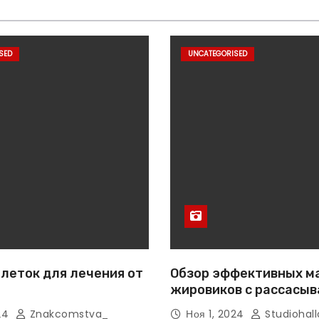
SED
UNCATEGORISED
леток для лечения от
Обзор эффективных м
жировиков с рассасы
эффектом
024
Znakcomstva_
Ноя 1, 2024
Studiohall