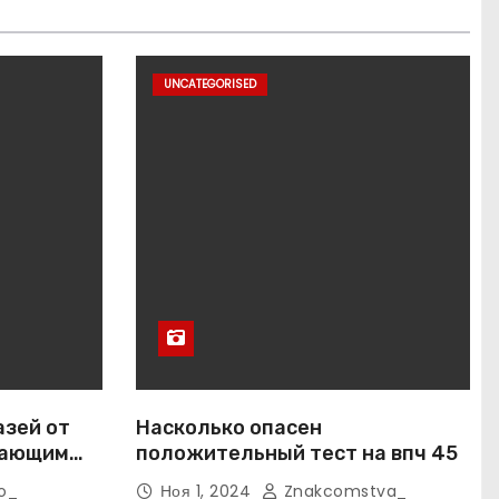
UNCATEGORISED
азей от
Насколько опасен
вающим
положительный тест на впч 45
o_
Ноя 1, 2024
Znakcomstva_