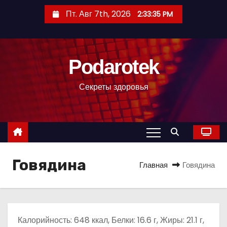
П
Пт. Авг 7th, 2026
2:33:36 PM
е
р
е
Podarotek
й
т
Секреты здоровья
и
к
с
о
д
Говядина
е
Главная
Говядина
р
ж
и
м
Калорийность: 648 ккал, Белки: 16.6 г, Жиры: 21.1 г,