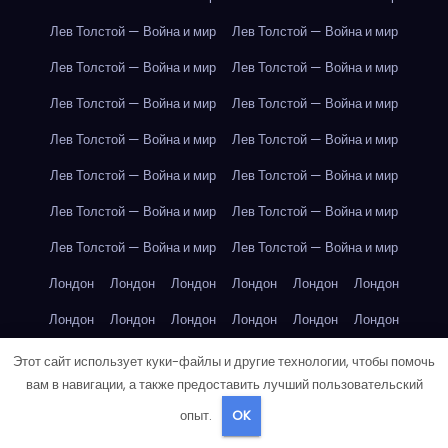
Лев Толстой — Война и мир
Лев Толстой — Война и мир
Лев Толстой — Война и мир
Лев Толстой — Война и мир
Лев Толстой — Война и мир
Лев Толстой — Война и мир
Лев Толстой — Война и мир
Лев Толстой — Война и мир
Лев Толстой — Война и мир
Лев Толстой — Война и мир
Лев Толстой — Война и мир
Лев Толстой — Война и мир
Лев Толстой — Война и мир
Лев Толстой — Война и мир
Лондон
Лондон
Лондон
Лондон
Лондон
Лондон
Лондон
Лондон
Лондон
Лондон
Лондон
Лондон
Лондон
Лондон
Лондон
Лондон
Лондон
Лондон
Этот сайт использует куки-файлы и другие технологии, чтобы помочь
вам в навигации, а также предоставить лучший пользовательский
Лондон
Лондон
Лондон
Лондон
Лос-Анджелес
опыт.
OK
Лос-Анджелес
Лос-Анджелес
Лос-Анджелес