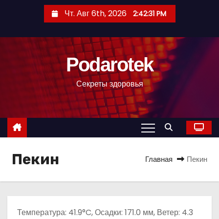
П
Чт. Авг 6th, 2026
2:42:32 PM
е
р
е
Podarotek
й
т
Секреты здоровья
и
к
с
о
д
Пекин
е
Главная
Пекин
р
ж
и
м
Температура: 41.9°C, Осадки: 171.0 мм, Ветер: 4.3