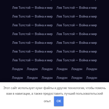
Лев Толстой — Война и мир
Лев Толстой — Война и мир
Лев Толстой — Война и мир
Лев Толстой — Война и мир
Лев Толстой — Война и мир
Лев Толстой — Война и мир
Лев Толстой — Война и мир
Лев Толстой — Война и мир
Лев Толстой — Война и мир
Лев Толстой — Война и мир
Лев Толстой — Война и мир
Лев Толстой — Война и мир
Лев Толстой — Война и мир
Лев Толстой — Война и мир
Лондон
Лондон
Лондон
Лондон
Лондон
Лондон
Лондон
Лондон
Лондон
Лондон
Лондон
Лондон
Лондон
Лондон
Лондон
Лондон
Лондон
Лондон
Этот сайт использует куки-файлы и другие технологии, чтобы помочь
вам в навигации, а также предоставить лучший пользовательский
Лондон
Лондон
Лондон
Лондон
Лос-Анджелес
опыт.
OK
Лос-Анджелес
Лос-Анджелес
Лос-Анджелес