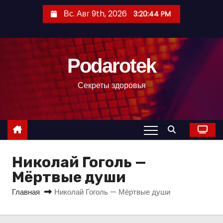
П
Вс. Авг 9th, 2026
3:20:45 PM
е
р
е
Podarotek
й
т
Секреты здоровья
и
к
с
о
д
Николай Гоголь —
е
р
Мёртвые души
ж
Главная
Николай Гоголь — Мёртвые души
и
м