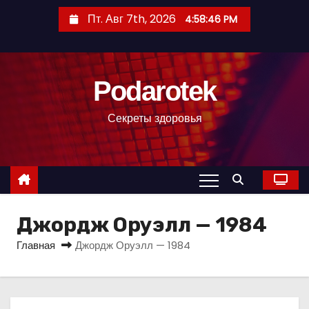
П
Пт. Авг 7th, 2026
4:58:47 PM
е
р
е
Podarotek
й
т
Секреты здоровья
и
к
с
о
д
Джордж Оруэлл — 1984
е
р
Главная
Джордж Оруэлл — 1984
ж
и
м