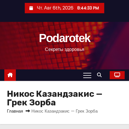
П
Чт. Авг 6th, 2026
8:44:34 PM
е
р
е
Podarotek
й
т
Секреты здоровья
и
к
с
о
д
Никос Казандзакис —
е
р
Грек Зорба
ж
Главная
Никос Казандзакис — Грек Зорба
и
м