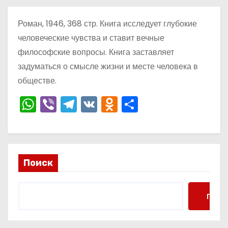
о
м
Роман, 1946, 368 стр. Книга исследует глубокие
у
человеческие чувства и ставит вечные
философские вопросы. Книга заставляет
задуматься о смысле жизни и месте человека в
обществе.
W
Vi
T
V
O
О
h
b
el
K
d
тп
a
er
e
n
р
ts
gr
o
а
Поиск
A
a
kl
в
p
m
a
и
p
s
ть
Поис
s