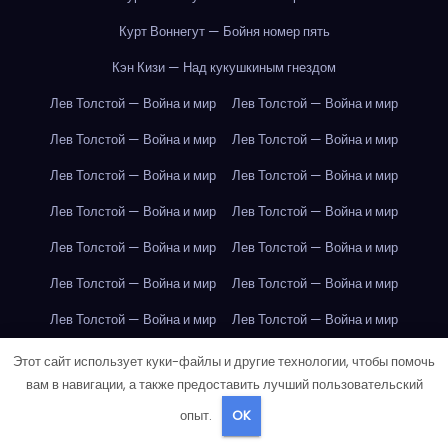
Курт Воннегут — Бойня номер пять
Кэн Кизи — Над кукушкиным гнездом
Лев Толстой — Война и мир
Лев Толстой — Война и мир
Лев Толстой — Война и мир
Лев Толстой — Война и мир
Лев Толстой — Война и мир
Лев Толстой — Война и мир
Лев Толстой — Война и мир
Лев Толстой — Война и мир
Лев Толстой — Война и мир
Лев Толстой — Война и мир
Лев Толстой — Война и мир
Лев Толстой — Война и мир
Лев Толстой — Война и мир
Лев Толстой — Война и мир
Лев Толстой — Война и мир
Лев Толстой — Война и мир
Этот сайт использует куки-файлы и другие технологии, чтобы помочь
вам в навигации, а также предоставить лучший пользовательский
Лев Толстой — Война и мир
Лев Толстой — Война и мир
опыт.
OK
Лондон
Лондон
Лондон
Лондон
Лондон
Лондон