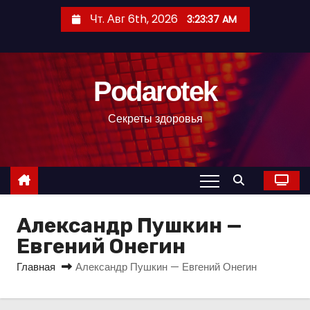
П
Чт. Авг 6th, 2026
3:23:38 AM
е
р
е
Podarotek
й
т
Секреты здоровья
и
к
с
о
д
Александр Пушкин —
е
р
Евгений Онегин
ж
Главная
Александр Пушкин — Евгений Онегин
и
м