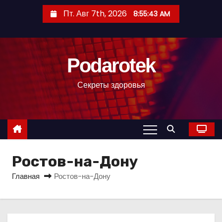
П
Пт. Авг 7th, 2026
8:55:43 AM
е
р
е
Podarotek
й
т
Секреты здоровья
и
к
с
о
д
Ростов-на-Дону
е
р
Главная
Ростов-на-Дону
ж
и
м