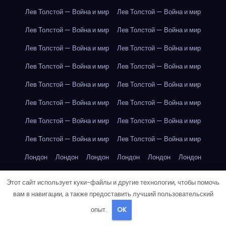
Лев Толстой — Война и мир
Лев Толстой — Война и мир
Лев Толстой — Война и мир
Лев Толстой — Война и мир
Лев Толстой — Война и мир
Лев Толстой — Война и мир
Лев Толстой — Война и мир
Лев Толстой — Война и мир
Лев Толстой — Война и мир
Лев Толстой — Война и мир
Лев Толстой — Война и мир
Лев Толстой — Война и мир
Лев Толстой — Война и мир
Лев Толстой — Война и мир
Лев Толстой — Война и мир
Лев Толстой — Война и мир
Лондон
Лондон
Лондон
Лондон
Лондон
Лондон
Лондон
Лондон
Лондон
Лондон
Лондон
Лондон
Этот сайт использует куки-файлы и другие технологии, чтобы помочь
Лондон
Лондон
Лондон
Лондон
Лондон
Лондон
вам в навигации, а также предоставить лучший пользовательский
опыт.
OK
Лондон
Лондон
Лондон
Лондон
Лос-Анджелес