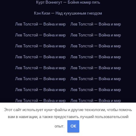
Курт Воннегут — Бойня номер пять
Кэн Кизи — Над кукушкиным гнездом
Лев Толстой — Война и мир
Лев Толстой — Война и мир
Лев Толстой — Война и мир
Лев Толстой — Война и мир
Лев Толстой — Война и мир
Лев Толстой — Война и мир
Лев Толстой — Война и мир
Лев Толстой — Война и мир
Лев Толстой — Война и мир
Лев Толстой — Война и мир
Лев Толстой — Война и мир
Лев Толстой — Война и мир
Лев Толстой — Война и мир
Лев Толстой — Война и мир
Лев Толстой — Война и мир
Лев Толстой — Война и мир
Этот сайт использует куки-файлы и другие технологии, чтобы помочь
Лев Толстой — Война и мир
Лев Толстой — Война и мир
вам в навигации, а также предоставить лучший пользовательский
Лондон
Лондон
Лондон
Лондон
Лондон
Лондон
опыт.
OK
Лондон
Лондон
Лондон
Лондон
Лондон
Лондон