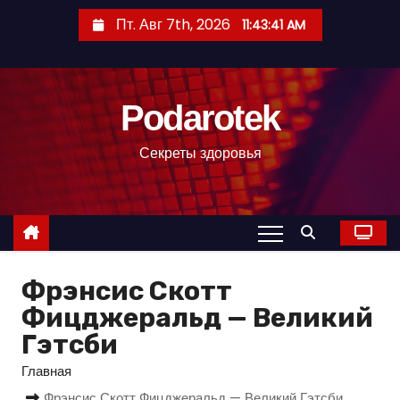
П
Пт. Авг 7th, 2026
11:43:42 AM
е
р
е
Podarotek
й
т
Секреты здоровья
и
к
с
о
д
Фрэнсис Скотт
е
р
Фицджеральд — Великий
ж
Гэтсби
и
Главная
м
Фрэнсис Скотт Фицджеральд — Великий Гэтсби