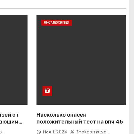
UNCATEGORISED
азей от
Насколько опасен
вающим
положительный тест на впч 45
o_
Ноя 1, 2024
Znakcomstva_