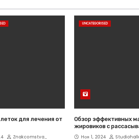
SED
UNCATEGORISED
леток для лечения от
Обзор эффективных м
жировиков с рассасы
эффектом
024
Znakcomstva_
Ноя 1, 2024
Studiohall