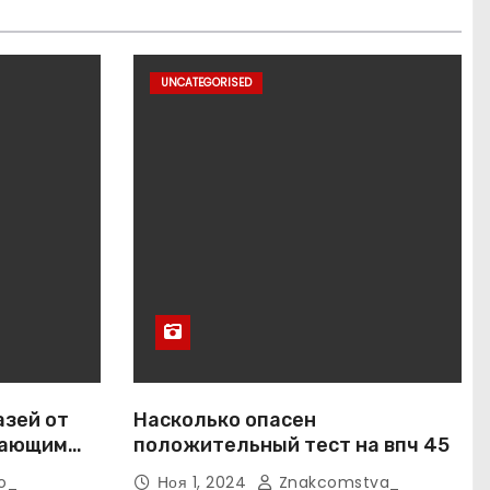
UNCATEGORISED
азей от
Насколько опасен
вающим
положительный тест на впч 45
o_
Ноя 1, 2024
Znakcomstva_