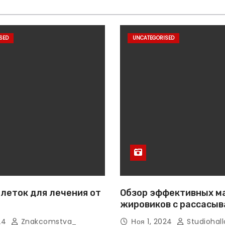
SED
UNCATEGORISED
леток для лечения от
Обзор эффективных м
жировиков с рассасы
эффектом
024
Znakcomstva_
Ноя 1, 2024
Studiohall