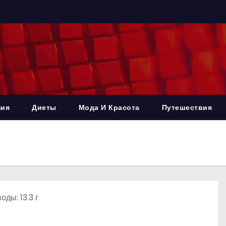
ния
Диеты
Мода И Красота
Путешествия
оды: 13.3 г