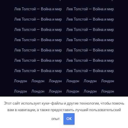
Лев Толстой — Война и мир
Лев Толстой — Война и мир
Лев Толстой — Война и мир
Лев Толстой — Война и мир
Лев Толстой — Война и мир
Лев Толстой — Война и мир
Лев Толстой — Война и мир
Лев Толстой — Война и мир
Лев Толстой — Война и мир
Лев Толстой — Война и мир
Лев Толстой — Война и мир
Лев Толстой — Война и мир
Лев Толстой — Война и мир
Лев Толстой — Война и мир
Лондон
Лондон
Лондон
Лондон
Лондон
Лондон
Лондон
Лондон
Лондон
Лондон
Лондон
Лондон
Лондон
Лондон
Лондон
Лондон
Лондон
Лондон
Этот сайт использует куки-файлы и другие технологии, чтобы помочь
вам в навигации, а также предоставить лучший пользовательский
Лондон
Лондон
Лондон
Лондон
Лос-Анджелес
опыт.
OK
Лос-Анджелес
Лос-Анджелес
Лос-Анджелес