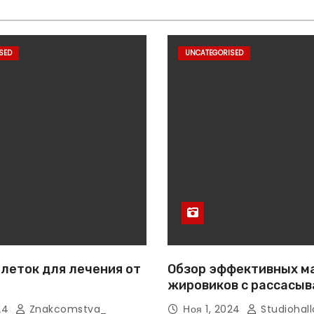
SED
UNCATEGORISED
леток для лечения от
Обзор эффективных м
жировиков с рассасы
эффектом
024
Znakcomstva_
Ноя 1, 2024
Studiohall