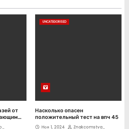
UNCATEGORISED
азей от
Насколько опасен
вающим
положительный тест на впч 45
o_
Ноя 1, 2024
Znakcomstva_