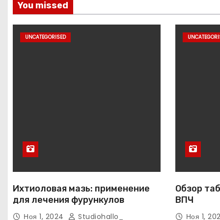
You missed
UNCATEGORISED
UNCATEGORI
Ихтиоловая мазь: применение
Обзор таб
для лечения фурункулов
ВПЧ
Ноя 1, 2024
Studiohallo_
Ноя 1, 2