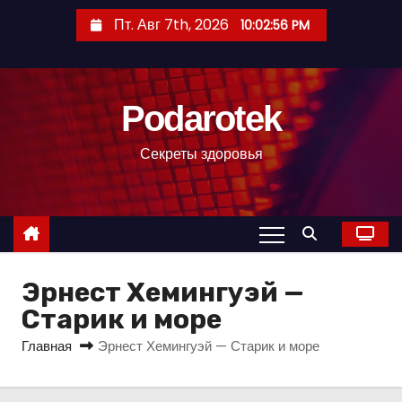
П
Пт. Авг 7th, 2026
10:02:56 PM
е
р
е
Podarotek
й
т
Секреты здоровья
и
к
с
о
д
Эрнест Хемингуэй —
е
р
Старик и море
ж
Главная
Эрнест Хемингуэй — Старик и море
и
м