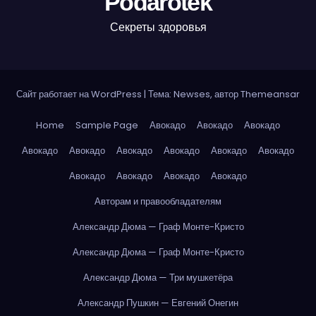
Podarotek
Секреты здоровья
Сайт работает на WordPress
|
Тема: Newses, автор
Themeansar
Home
Sample Page
Авокадо
Авокадо
Авокадо
Авокадо
Авокадо
Авокадо
Авокадо
Авокадо
Авокадо
Авокадо
Авокадо
Авокадо
Авокадо
Авторам и правообладателям
Александр Дюма — Граф Монте-Кристо
Александр Дюма — Граф Монте-Кристо
Александр Дюма — Три мушкетёра
Александр Пушкин — Евгений Онегин