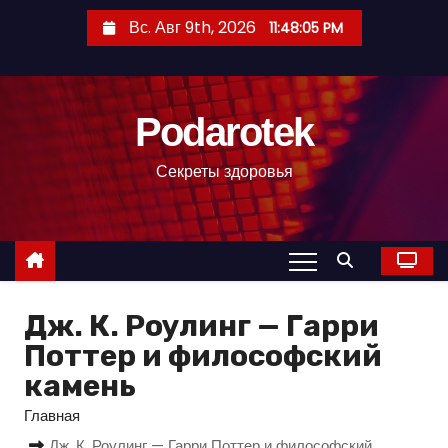
П
Вс. Авг 9th, 2026
11:48:06 PM
е
р
е
Podarotek
й
т
Секреты здоровья
и
к
с
о
д
Дж. К. Роулинг — Гарри
е
р
Поттер и философский
ж
камень
и
Главная
м
Дж. К. Роулинг — Гарри Поттер и философский