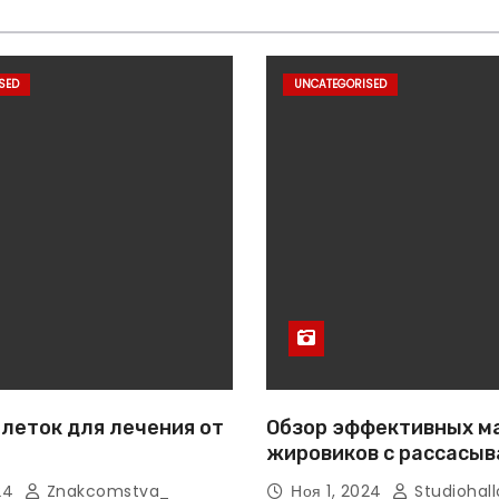
SED
UNCATEGORISED
леток для лечения от
Обзор эффективных м
жировиков с рассасы
эффектом
024
Znakcomstva_
Ноя 1, 2024
Studiohall