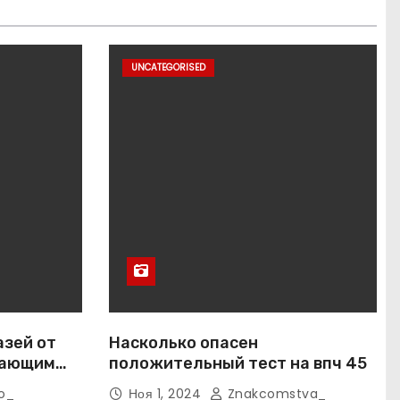
UNCATEGORISED
азей от
Насколько опасен
вающим
положительный тест на впч 45
o_
Ноя 1, 2024
Znakcomstva_