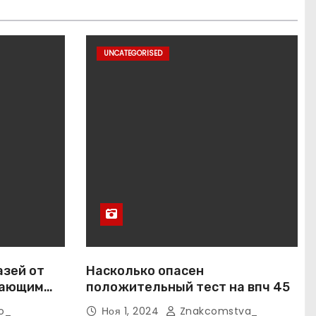
UNCATEGORISED
азей от
Насколько опасен
вающим
положительный тест на впч 45
o_
Ноя 1, 2024
Znakcomstva_