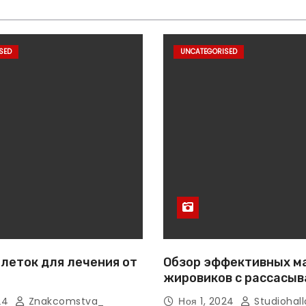
SED
UNCATEGORISED
леток для лечения от
Обзор эффективных м
жировиков с рассасы
эффектом
024
Znakcomstva_
Ноя 1, 2024
Studiohall