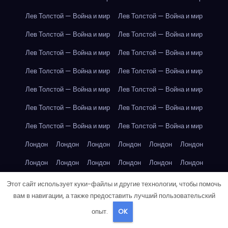
Лев Толстой — Война и мир
Лев Толстой — Война и мир
Лев Толстой — Война и мир
Лев Толстой — Война и мир
Лев Толстой — Война и мир
Лев Толстой — Война и мир
Лев Толстой — Война и мир
Лев Толстой — Война и мир
Лев Толстой — Война и мир
Лев Толстой — Война и мир
Лев Толстой — Война и мир
Лев Толстой — Война и мир
Лев Толстой — Война и мир
Лев Толстой — Война и мир
Лондон
Лондон
Лондон
Лондон
Лондон
Лондон
Лондон
Лондон
Лондон
Лондон
Лондон
Лондон
Лондон
Лондон
Лондон
Лондон
Лондон
Лондон
Этот сайт использует куки-файлы и другие технологии, чтобы помочь
вам в навигации, а также предоставить лучший пользовательский
Лондон
Лондон
Лондон
Лондон
Лос-Анджелес
опыт.
OK
Лос-Анджелес
Лос-Анджелес
Лос-Анджелес