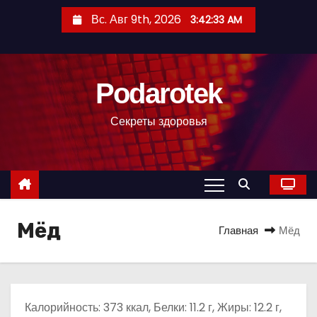
П
Вс. Авг 9th, 2026
3:42:34 AM
е
р
е
Podarotek
й
т
Секреты здоровья
и
к
с
о
д
Мёд
е
Главная
Мёд
р
ж
и
м
Калорийность: 373 ккал, Белки: 11.2 г, Жиры: 12.2 г,