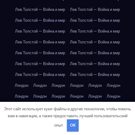
Лев Толстой — Война и мир
Лев Толстой — Война и мир
Лев Толстой — Война и мир
Лев Толстой — Война и мир
Лев Толстой — Война и мир
Лев Толстой — Война и мир
Лев Толстой — Война и мир
Лев Толстой — Война и мир
Лев Толстой — Война и мир
Лев Толстой — Война и мир
Лев Толстой — Война и мир
Лев Толстой — Война и мир
Лев Толстой — Война и мир
Лев Толстой — Война и мир
Лондон
Лондон
Лондон
Лондон
Лондон
Лондон
Лондон
Лондон
Лондон
Лондон
Лондон
Лондон
Лондон
Лондон
Лондон
Лондон
Лондон
Лондон
Этот сайт использует куки-файлы и другие технологии, чтобы помочь
вам в навигации, а также предоставить лучший пользовательский
Лондон
Лондон
Лондон
Лондон
Лос-Анджелес
опыт.
OK
Лос-Анджелес
Лос-Анджелес
Лос-Анджелес