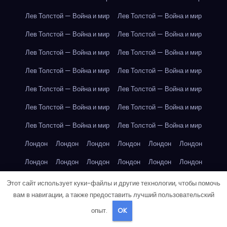
Лев Толстой — Война и мир
Лев Толстой — Война и мир
Лев Толстой — Война и мир
Лев Толстой — Война и мир
Лев Толстой — Война и мир
Лев Толстой — Война и мир
Лев Толстой — Война и мир
Лев Толстой — Война и мир
Лев Толстой — Война и мир
Лев Толстой — Война и мир
Лев Толстой — Война и мир
Лев Толстой — Война и мир
Лев Толстой — Война и мир
Лев Толстой — Война и мир
Лондон
Лондон
Лондон
Лондон
Лондон
Лондон
Лондон
Лондон
Лондон
Лондон
Лондон
Лондон
Лондон
Лондон
Лондон
Лондон
Лондон
Лондон
Этот сайт использует куки-файлы и другие технологии, чтобы помочь
вам в навигации, а также предоставить лучший пользовательский
Лондон
Лондон
Лондон
Лондон
Лос-Анджелес
опыт.
OK
Лос-Анджелес
Лос-Анджелес
Лос-Анджелес