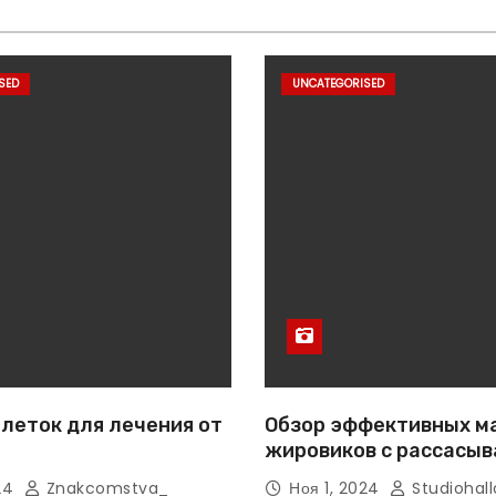
SED
UNCATEGORISED
леток для лечения от
Обзор эффективных м
жировиков с рассасы
эффектом
024
Znakcomstva_
Ноя 1, 2024
Studiohall