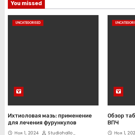
You missed
UNCATEGORISED
UNCATEGORI
Ихтиоловая мазь: применение
Обзор таб
для лечения фурункулов
ВПЧ
Ноя 1, 2024
Studiohallo_
Ноя 1, 2