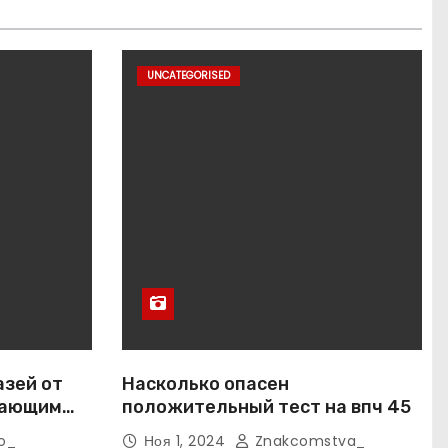
UNCATEGORISED
азей от
Насколько опасен
вающим
положительный тест на впч 45
o_
Ноя 1, 2024
Znakcomstva_