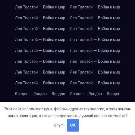
Лев Толстой — Война и мир
Лев Толстой — Война и мир
Лев Толстой — Война и мир
Лев Толстой — Война и мир
Лев Толстой — Война и мир
Лев Толстой — Война и мир
Лев Толстой — Война и мир
Лев Толстой — Война и мир
Лев Толстой — Война и мир
Лев Толстой — Война и мир
Лев Толстой — Война и мир
Лев Толстой — Война и мир
Лев Толстой — Война и мир
Лев Толстой — Война и мир
Лев Толстой — Война и мир
Лев Толстой — Война и мир
Лондон
Лондон
Лондон
Лондон
Лондон
Лондон
Лондон
Лондон
Лондон
Лондон
Лондон
Лондон
Этот сайт использует куки-файлы и другие технологии, чтобы помочь
Лондон
Лондон
Лондон
Лондон
Лондон
Лондон
вам в навигации, а также предоставить лучший пользовательский
опыт.
OK
Лондон
Лондон
Лондон
Лондон
Лос-Анджелес