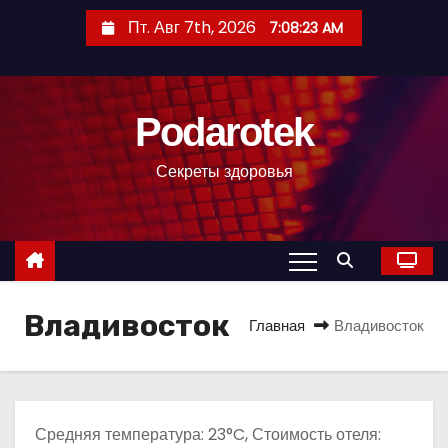
П
Пт. Авг 7th, 2026
7:08:24 AM
е
р
е
Podarotek
й
т
Секреты здоровья
и
к
с
о
д
Владивосток
е
Главная
Владивосток
р
ж
и
м
Средняя температура: 23°C, Стоимость отеля: