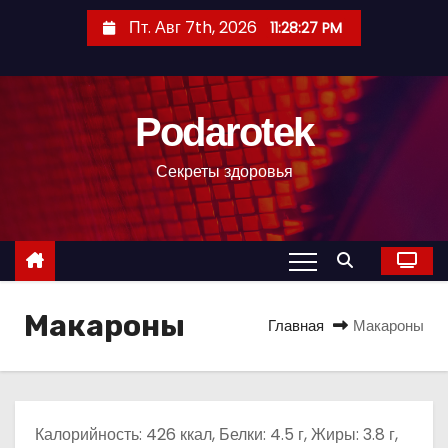
П
Пт. Авг 7th, 2026
11:28:28 PM
е
р
е
Podarotek
й
т
Секреты здоровья
и
к
с
о
д
Макароны
е
Главная
Макароны
р
ж
и
м
Калорийность: 426 ккал, Белки: 4.5 г, Жиры: 3.8 г,