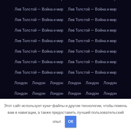
Лев Толстой — Война и мир
Лев Толстой — Война и мир
Лев Толстой — Война и мир
Лев Толстой — Война и мир
Лев Толстой — Война и мир
Лев Толстой — Война и мир
Лев Толстой — Война и мир
Лев Толстой — Война и мир
Лев Толстой — Война и мир
Лев Толстой — Война и мир
Лев Толстой — Война и мир
Лев Толстой — Война и мир
Лев Толстой — Война и мир
Лев Толстой — Война и мир
Лондон
Лондон
Лондон
Лондон
Лондон
Лондон
Лондон
Лондон
Лондон
Лондон
Лондон
Лондон
Лондон
Лондон
Лондон
Лондон
Лондон
Лондон
Этот сайт использует куки-файлы и другие технологии, чтобы помочь
вам в навигации, а также предоставить лучший пользовательский
Лондон
Лондон
Лондон
Лондон
Лос-Анджелес
опыт.
OK
Лос-Анджелес
Лос-Анджелес
Лос-Анджелес