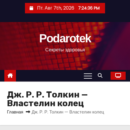
П
Пт. Авг 7th, 2026
7:24:37 PM
е
р
е
Podarotek
й
т
Секреты здоровья
и
к
с
о
д
Дж. Р. Р. Толкин —
е
р
Властелин колец
ж
Главная
Дж. Р. Р. Толкин — Властелин колец
и
м