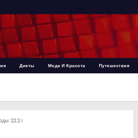
ния
Диеты
Мода И Красота
Путешествия
оды: 22.2 г