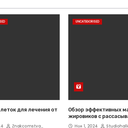
SED
UNCATEGORISED
леток для лечения от
Обзор эффективных м
жировиков с рассасы
эффектом
024
Znakcomstva_
Ноя 1, 2024
Studiohall