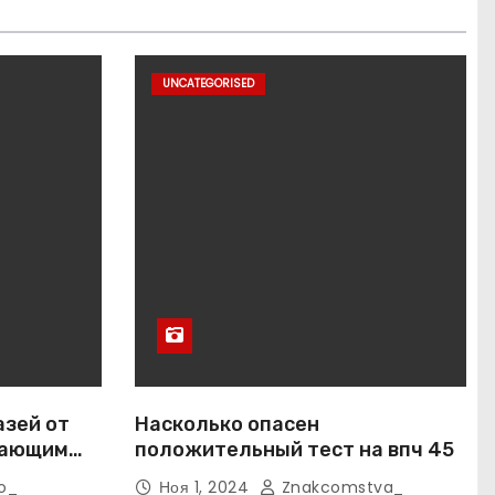
UNCATEGORISED
азей от
Насколько опасен
вающим
положительный тест на впч 45
o_
Ноя 1, 2024
Znakcomstva_