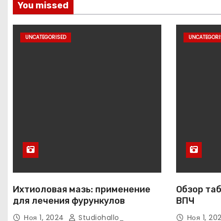
You missed
UNCATEGORISED
UNCATEGORI
Ихтиоловая мазь: применение
Обзор таб
для лечения фурункулов
ВПЧ
Ноя 1, 2024
Studiohallo_
Ноя 1, 2