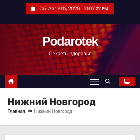
П
Сб. Авг 8th, 2026
10:07:23 PM
е
р
е
Podarotek
й
т
Секреты здоровья
и
к
с
о
д
Нижний Новгород
е
р
Главная
Нижний Новгород
ж
и
м