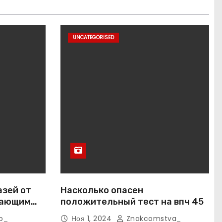
UNCATEGORISED
азей от
Насколько опасен
вающим
положительный тест на впч 45
o_
Ноя 1, 2024
Znakcomstva_