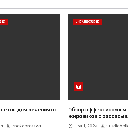
SED
UNCATEGORISED
леток для лечения от
Обзор эффективных м
жировиков с рассасы
эффектом
024
Znakcomstva_
Ноя 1, 2024
Studiohall