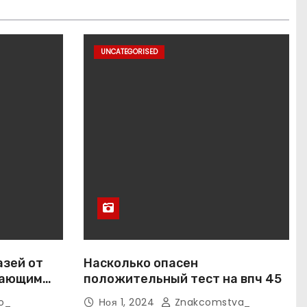
UNCATEGORISED
азей от
Насколько опасен
вающим
положительный тест на впч 45
o_
Ноя 1, 2024
Znakcomstva_