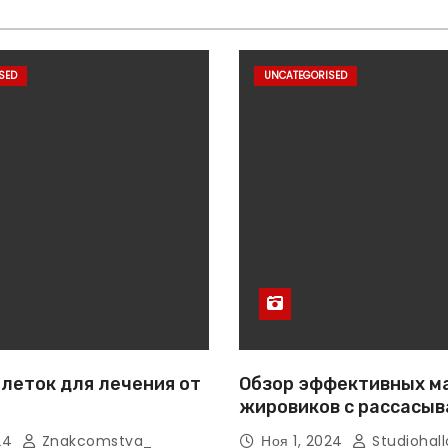
SED
UNCATEGORISED
леток для лечения от
Обзор эффективных м
жировиков с рассасы
эффектом
024
Znakcomstva_
Ноя 1, 2024
Studiohall