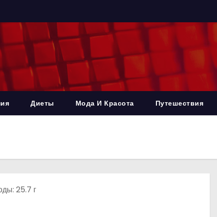
ния
Диеты
Мода И Красота
Путешествия
оды: 25.7 г