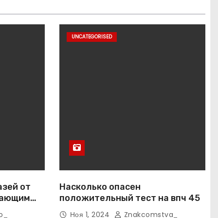
UNCATEGORISED
азей от
Насколько опасен
вающим
положительный тест на впч 45
o_
Ноя 1, 2024
Znakcomstva_