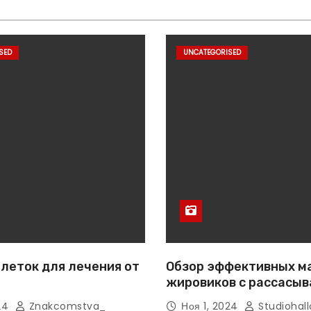
SED
UNCATEGORISED
леток для лечения от
Обзор эффективных м
жировиков с рассасы
эффектом
024
Znakcomstva_
Ноя 1, 2024
Studiohall