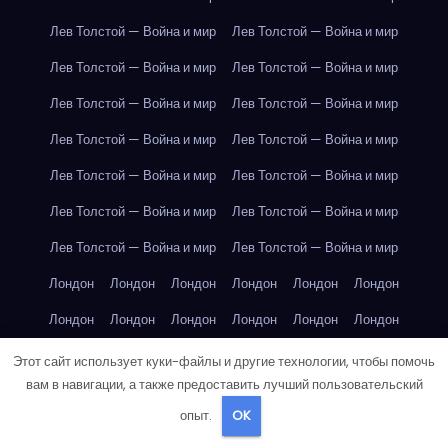
Лев Толстой — Война и мир
Лев Толстой — Война и мир
Лев Толстой — Война и мир
Лев Толстой — Война и мир
Лев Толстой — Война и мир
Лев Толстой — Война и мир
Лев Толстой — Война и мир
Лев Толстой — Война и мир
Лев Толстой — Война и мир
Лев Толстой — Война и мир
Лев Толстой — Война и мир
Лев Толстой — Война и мир
Лев Толстой — Война и мир
Лев Толстой — Война и мир
Лондон
Лондон
Лондон
Лондон
Лондон
Лондон
Лондон
Лондон
Лондон
Лондон
Лондон
Лондон
Лондон
Лондон
Лондон
Лондон
Лондон
Лондон
Этот сайт использует куки-файлы и другие технологии, чтобы помочь
вам в навигации, а также предоставить лучший пользовательский
Лондон
Лондон
Лондон
Лондон
Лос-Анджелес
опыт.
OK
Лос-Анджелес
Лос-Анджелес
Лос-Анджелес