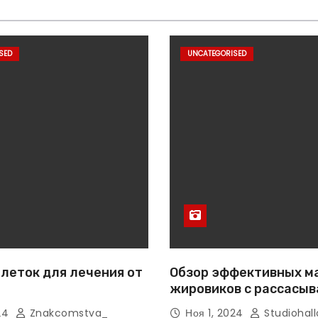
SED
UNCATEGORISED
леток для лечения от
Обзор эффективных м
жировиков с рассасы
эффектом
024
Znakcomstva_
Ноя 1, 2024
Studiohall