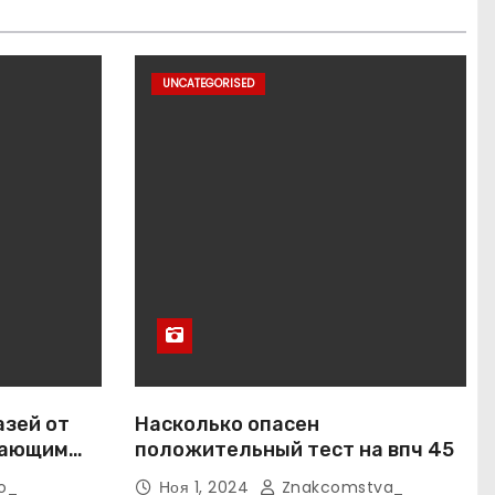
UNCATEGORISED
азей от
Насколько опасен
вающим
положительный тест на впч 45
o_
Ноя 1, 2024
Znakcomstva_