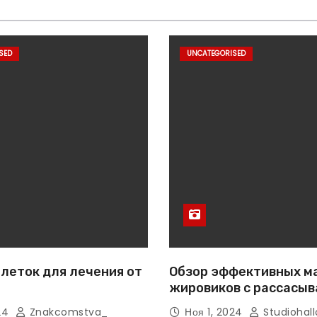
SED
UNCATEGORISED
леток для лечения от
Обзор эффективных м
жировиков с рассасы
эффектом
024
Znakcomstva_
Ноя 1, 2024
Studiohall