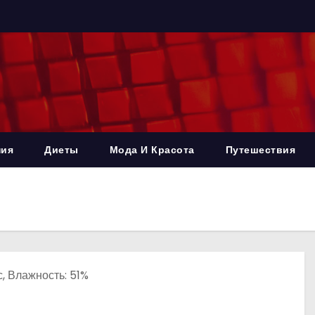
ния
Диеты
Мода И Красота
Путешествия
с, Влажность: 51%