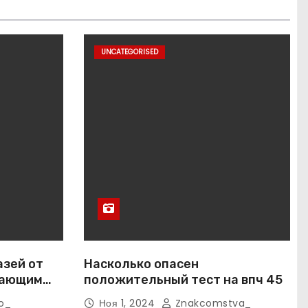
UNCATEGORISED
азей от
Насколько опасен
вающим
положительный тест на впч 45
o_
Ноя 1, 2024
Znakcomstva_