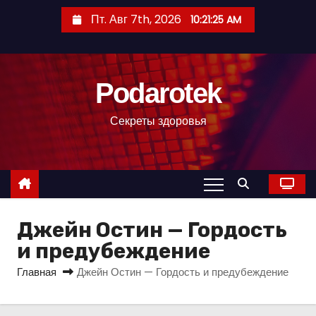
П
Пт. Авг 7th, 2026
10:21:26 AM
е
р
е
Podarotek
й
т
Секреты здоровья
и
к
с
о
д
Джейн Остин — Гордость
е
р
и предубеждение
ж
Главная
Джейн Остин — Гордость и предубеждение
и
м