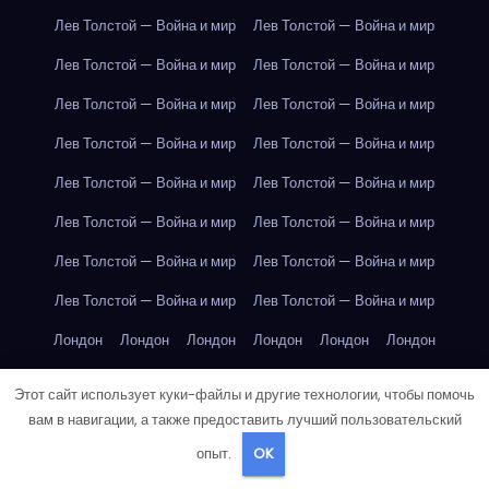
Лев Толстой — Война и мир
Лев Толстой — Война и мир
Лев Толстой — Война и мир
Лев Толстой — Война и мир
Лев Толстой — Война и мир
Лев Толстой — Война и мир
Лев Толстой — Война и мир
Лев Толстой — Война и мир
Лев Толстой — Война и мир
Лев Толстой — Война и мир
Лев Толстой — Война и мир
Лев Толстой — Война и мир
Лев Толстой — Война и мир
Лев Толстой — Война и мир
Лев Толстой — Война и мир
Лев Толстой — Война и мир
Лондон
Лондон
Лондон
Лондон
Лондон
Лондон
Лондон
Лондон
Лондон
Лондон
Лондон
Лондон
Этот сайт использует куки-файлы и другие технологии, чтобы помочь
Лондон
Лондон
Лондон
Лондон
Лондон
Лондон
вам в навигации, а также предоставить лучший пользовательский
опыт.
OK
Лондон
Лондон
Лондон
Лондон
Лос-Анджелес