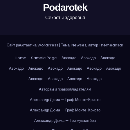
Podarotek
Секреты здоровья
Сайт работает на WordPress
|
Тема: Newses, автор
Themeansar
Home
Sample Page
Авокадо
Авокадо
Авокадо
Авокадо
Авокадо
Авокадо
Авокадо
Авокадо
Авокадо
Авокадо
Авокадо
Авокадо
Авокадо
Авторам и правообладателям
Александр Дюма — Граф Монте-Кристо
Александр Дюма — Граф Монте-Кристо
Александр Дюма — Три мушкетёра