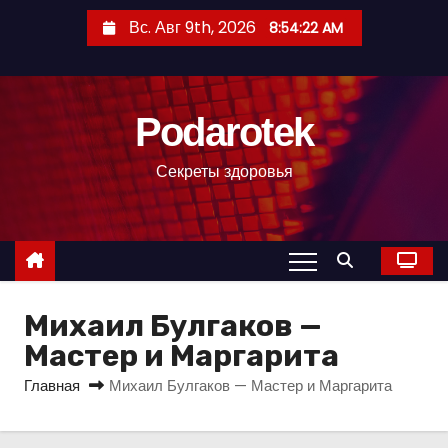
П
Вс. Авг 9th, 2026
8:54:23 AM
е
р
е
Podarotek
й
т
Секреты здоровья
и
к
с
о
д
Михаил Булгаков —
е
р
Мастер и Маргарита
ж
Главная
Михаил Булгаков — Мастер и Маргарита
и
м