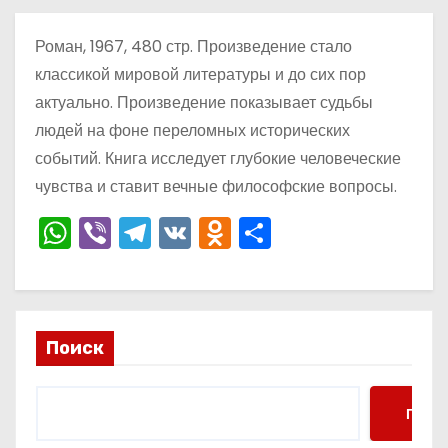
о
м
Роман, 1967, 480 стр. Произведение стало
у
классикой мировой литературы и до сих пор
актуально. Произведение показывает судьбы
людей на фоне переломных исторических
событий. Книга исследует глубокие человеческие
чувства и ставит вечные философские вопросы.
W
Vi
T
V
O
О
h
b
el
K
d
тп
a
er
e
n
р
ts
gr
o
а
Поиск
A
a
kl
в
p
m
a
и
p
s
ть
Поис