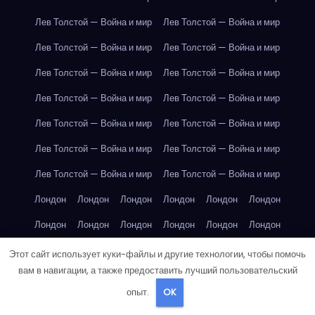
Лев Толстой — Война и мир
Лев Толстой — Война и мир
Лев Толстой — Война и мир
Лев Толстой — Война и мир
Лев Толстой — Война и мир
Лев Толстой — Война и мир
Лев Толстой — Война и мир
Лев Толстой — Война и мир
Лев Толстой — Война и мир
Лев Толстой — Война и мир
Лев Толстой — Война и мир
Лев Толстой — Война и мир
Лев Толстой — Война и мир
Лев Толстой — Война и мир
Лондон
Лондон
Лондон
Лондон
Лондон
Лондон
Лондон
Лондон
Лондон
Лондон
Лондон
Лондон
Лондон
Лондон
Лондон
Лондон
Лондон
Лондон
Этот сайт использует куки-файлы и другие технологии, чтобы помочь
вам в навигации, а также предоставить лучший пользовательский
Лондон
Лондон
Лондон
Лондон
Лос-Анджелес
опыт.
OK
Лос-Анджелес
Лос-Анджелес
Лос-Анджелес