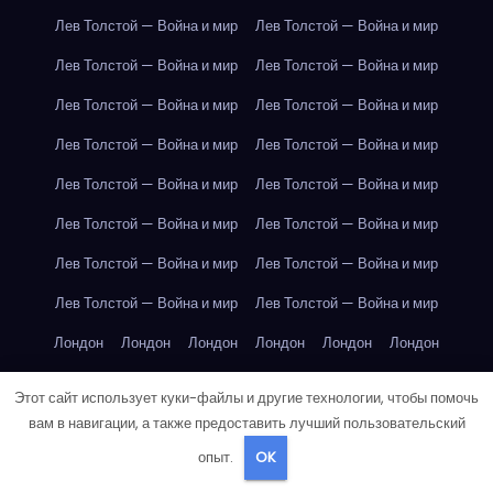
Лев Толстой — Война и мир
Лев Толстой — Война и мир
Лев Толстой — Война и мир
Лев Толстой — Война и мир
Лев Толстой — Война и мир
Лев Толстой — Война и мир
Лев Толстой — Война и мир
Лев Толстой — Война и мир
Лев Толстой — Война и мир
Лев Толстой — Война и мир
Лев Толстой — Война и мир
Лев Толстой — Война и мир
Лев Толстой — Война и мир
Лев Толстой — Война и мир
Лев Толстой — Война и мир
Лев Толстой — Война и мир
Лондон
Лондон
Лондон
Лондон
Лондон
Лондон
Лондон
Лондон
Лондон
Лондон
Лондон
Лондон
Этот сайт использует куки-файлы и другие технологии, чтобы помочь
Лондон
Лондон
Лондон
Лондон
Лондон
Лондон
вам в навигации, а также предоставить лучший пользовательский
опыт.
OK
Лондон
Лондон
Лондон
Лондон
Лос-Анджелес