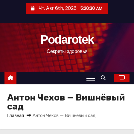
П
Чт. Авг 6th, 2026
5:20:31 AM
е
р
е
Podarotek
й
т
Секреты здоровья
и
к
с
о
д
Антон Чехов — Вишнёвый
е
р
сад
ж
Главная
Антон Чехов — Вишнёвый сад
и
м