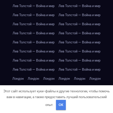
Лев Толстой — Война и мир
Лев Толстой — Война и мир
Лев Толстой — Война и мир
Лев Толстой — Война и мир
Лев Толстой — Война и мир
Лев Толстой — Война и мир
Лев Толстой — Война и мир
Лев Толстой — Война и мир
Лев Толстой — Война и мир
Лев Толстой — Война и мир
Лев Толстой — Война и мир
Лев Толстой — Война и мир
Лев Толстой — Война и мир
Лев Толстой — Война и мир
Лев Толстой — Война и мир
Лев Толстой — Война и мир
Лондон
Лондон
Лондон
Лондон
Лондон
Лондон
Лондон
Лондон
Лондон
Лондон
Лондон
Лондон
Этот сайт использует куки-файлы и другие технологии, чтобы помочь
Лондон
Лондон
Лондон
Лондон
Лондон
Лондон
вам в навигации, а также предоставить лучший пользовательский
опыт.
OK
Лондон
Лондон
Лондон
Лондон
Лос-Анджелес