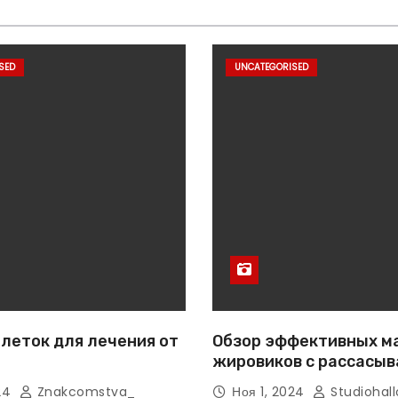
SED
UNCATEGORISED
леток для лечения от
Обзор эффективных м
жировиков с рассасы
эффектом
024
Znakcomstva_
Ноя 1, 2024
Studiohall