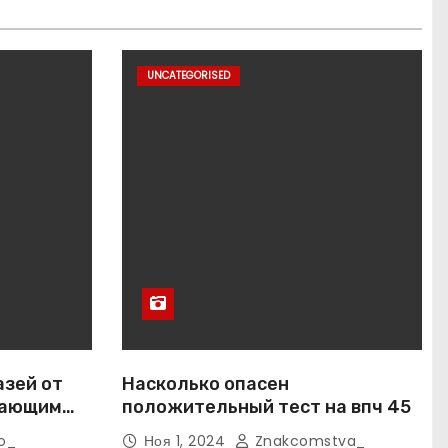
UNCATEGORISED
азей от
Насколько опасен
вающим
положительный тест на впч 45
o_
Ноя 1, 2024
Znakcomstva_