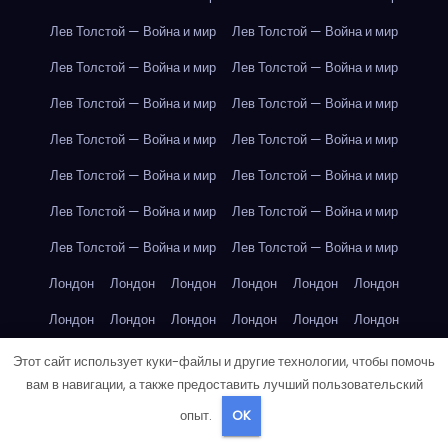
Лев Толстой — Война и мир
Лев Толстой — Война и мир
Лев Толстой — Война и мир
Лев Толстой — Война и мир
Лев Толстой — Война и мир
Лев Толстой — Война и мир
Лев Толстой — Война и мир
Лев Толстой — Война и мир
Лев Толстой — Война и мир
Лев Толстой — Война и мир
Лев Толстой — Война и мир
Лев Толстой — Война и мир
Лев Толстой — Война и мир
Лев Толстой — Война и мир
Лондон
Лондон
Лондон
Лондон
Лондон
Лондон
Лондон
Лондон
Лондон
Лондон
Лондон
Лондон
Лондон
Лондон
Лондон
Лондон
Лондон
Лондон
Этот сайт использует куки-файлы и другие технологии, чтобы помочь
вам в навигации, а также предоставить лучший пользовательский
Лондон
Лондон
Лондон
Лондон
Лос-Анджелес
опыт.
OK
Лос-Анджелес
Лос-Анджелес
Лос-Анджелес