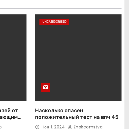
UNCATEGORISED
азей от
Насколько опасен
вающим
положительный тест на впч 45
o_
Ноя 1, 2024
Znakcomstva_