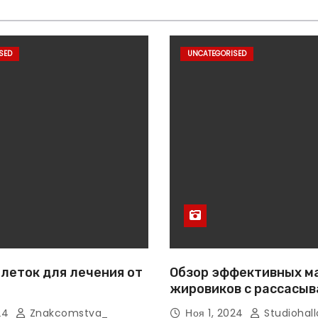
SED
UNCATEGORISED
леток для лечения от
Обзор эффективных м
жировиков с рассасы
эффектом
024
Znakcomstva_
Ноя 1, 2024
Studiohall