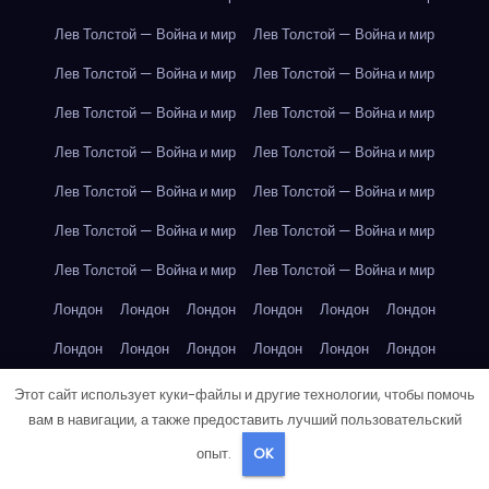
Лев Толстой — Война и мир
Лев Толстой — Война и мир
Лев Толстой — Война и мир
Лев Толстой — Война и мир
Лев Толстой — Война и мир
Лев Толстой — Война и мир
Лев Толстой — Война и мир
Лев Толстой — Война и мир
Лев Толстой — Война и мир
Лев Толстой — Война и мир
Лев Толстой — Война и мир
Лев Толстой — Война и мир
Лев Толстой — Война и мир
Лев Толстой — Война и мир
Лондон
Лондон
Лондон
Лондон
Лондон
Лондон
Лондон
Лондон
Лондон
Лондон
Лондон
Лондон
Лондон
Лондон
Лондон
Лондон
Лондон
Лондон
Этот сайт использует куки-файлы и другие технологии, чтобы помочь
вам в навигации, а также предоставить лучший пользовательский
Лондон
Лондон
Лондон
Лондон
Лос-Анджелес
опыт.
OK
Лос-Анджелес
Лос-Анджелес
Лос-Анджелес