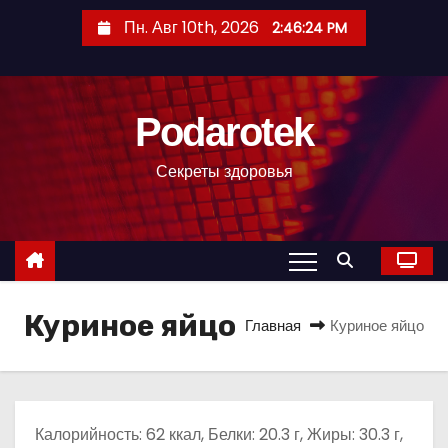
П
Пн. Авг 10th, 2026
2:46:25 PM
е
р
е
Podarotek
й
т
Секреты здоровья
и
к
с
о
д
Куриное яйцо
е
Главная
Куриное яйцо
р
ж
и
м
Калорийность: 62 ккал, Белки: 20.3 г, Жиры: 30.3 г,