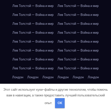
Лев Толстой — Война и мир
Лев Толстой — Война и мир
Лев Толстой — Война и мир
Лев Толстой — Война и мир
Лев Толстой — Война и мир
Лев Толстой — Война и мир
Лев Толстой — Война и мир
Лев Толстой — Война и мир
Лев Толстой — Война и мир
Лев Толстой — Война и мир
Лев Толстой — Война и мир
Лев Толстой — Война и мир
Лев Толстой — Война и мир
Лев Толстой — Война и мир
Лев Толстой — Война и мир
Лев Толстой — Война и мир
Лондон
Лондон
Лондон
Лондон
Лондон
Лондон
Лондон
Лондон
Лондон
Лондон
Лондон
Лондон
Этот сайт использует куки-файлы и другие технологии, чтобы помочь
Лондон
Лондон
Лондон
Лондон
Лондон
Лондон
вам в навигации, а также предоставить лучший пользовательский
опыт.
OK
Лондон
Лондон
Лондон
Лондон
Лос-Анджелес