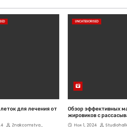
SED
UNCATEGORISED
леток для лечения от
Обзор эффективных м
жировиков с рассасы
эффектом
024
Znakcomstva_
Ноя 1, 2024
Studiohall