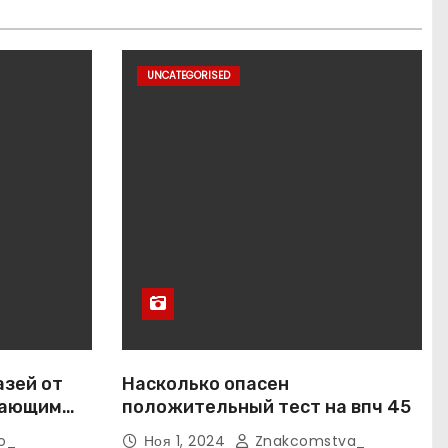
UNCATEGORISED
азей от
Насколько опасен
вающим
положительный тест на впч 45
o_
Ноя 1, 2024
Znakcomstva_