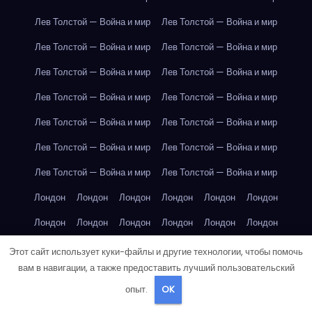
Лев Толстой — Война и мир
Лев Толстой — Война и мир
Лев Толстой — Война и мир
Лев Толстой — Война и мир
Лев Толстой — Война и мир
Лев Толстой — Война и мир
Лев Толстой — Война и мир
Лев Толстой — Война и мир
Лев Толстой — Война и мир
Лев Толстой — Война и мир
Лев Толстой — Война и мир
Лев Толстой — Война и мир
Лев Толстой — Война и мир
Лев Толстой — Война и мир
Лондон
Лондон
Лондон
Лондон
Лондон
Лондон
Лондон
Лондон
Лондон
Лондон
Лондон
Лондон
Лондон
Лондон
Лондон
Лондон
Лондон
Лондон
Этот сайт использует куки-файлы и другие технологии, чтобы помочь
вам в навигации, а также предоставить лучший пользовательский
Лондон
Лондон
Лондон
Лондон
Лос-Анджелес
опыт.
OK
Лос-Анджелес
Лос-Анджелес
Лос-Анджелес